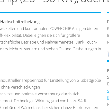
 Hackschnitzelheizung
wickelten und komfortablen POWERCHIP Anlagen bieten
K
f-Flexibilität. Dabei eignen sie sich für größere
I
irtschaftliche Betriebe und Nahwärmenetze. Dank Touch-
ders leicht zu steuern und stehen Öl- und Gasheizungen in
K
S
industrieller Treppenrost für Einstellung von Glutbettgröße
D
, ohne Verschlackungen
s
schlitze und optimale Verbrennung durch sich
K
nrost-Technologie Wirkungsgrad von bis zu 94 %
N
 Rohrbündel-Wärmetauscher sichern lange Betriebszeiten