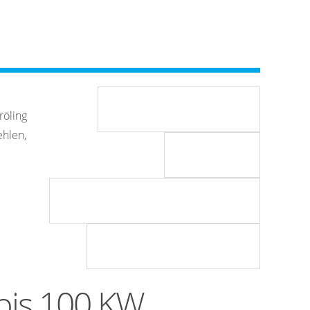
röling
hlen,
 bis 100 KW