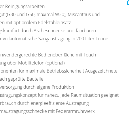
er Reinigungsarbeiten
gut (G30 und G50, maximal W30); Miscanthus und
en mit optionalem Edelstahleinsatz
gskomfort durch Ascheschnecke und fahrbaren
 vollautomatische Saugaustragung in 200 Liter Tonne
nwendergerechte Bedienoberfläche mit Touch-
ng über Mobiltelefon (optional)
nenten für maximale Betriebssicherheit Ausgezeichnete
ach geprüfte Bauteile
lversorgung durch eigene Produktion
tragungskonzept für nahezu jede Raumsituation geeignet
rbrauch durch energieeffiziente Austragung
umaustragungsschnecke mit Federarmrührwerk