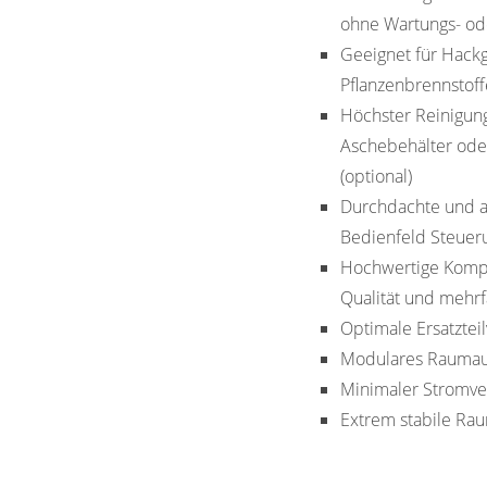
ohne Wartungs- od
Geeignet für Hack
Pflanzenbrennstoff
Höchster Reinigun
Aschebehälter oder
(optional)
Durchdachte und a
Bedienfeld Steueru
Hochwertige Kompo
Qualität und mehrf
Optimale Ersatztei
Modulares Raumaus
Minimaler Stromve
Extrem stabile Ra