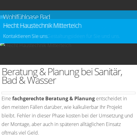
Wohlfühloase Bad
Montage & Installation
Ausstellung & Impressionen
Hecht Haustechnik Mitterteich
Wir beraten, planen, montieren und sind jederzeit
erreichbar.
Wir kümmern uns um alle notwendigen Arbeiten.
Bäder live erleben - Gestaltungsideen für Sie und uns.
Kontaktieren Sie uns.
Beratung & Planung bei Sanitär,
Bad & Wasser
Eine
fachgerechte Beratung & Planung
entscheidet in
den meisten Fällen darüber, wie kalkulierbar Ihr Projekt
bleibt. Fehler in dieser Phase kosten bei der Umsetzung und
der Montage, aber auch in späteren alltäglichen Einsatz
oftmals viel Geld.