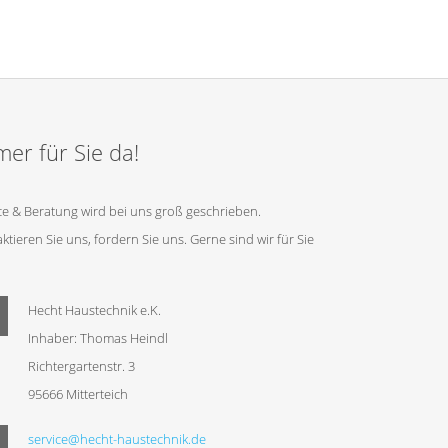
er für Sie da!
ce & Beratung wird bei uns groß geschrieben.
ktieren Sie uns, fordern Sie uns. Gerne sind wir für Sie
Hecht Haustechnik e.K.
Inhaber: Thomas Heindl
Richtergartenstr. 3
95666 Mitterteich
service@hecht-haustechnik.de