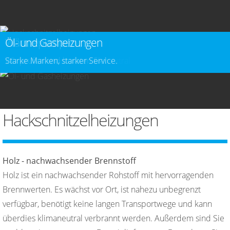
Hackschnitzelheizungen
Stückholzheizungen
Wärmepumpen
Öl- und Gasheizungen
Wir beraten, planen & montieren.
modern, effizient und klimaneutral
Wir prüfen und beraten Sie.
Starke Marken, starker Service.
Hackschnitzelheizungen
Holz - nachwachsender Brennstoff
Holz ist ein nachwachsender Rohstoff mit hervorragenden
Brennwerten. Es wächst vor Ort, ist nahezu unbegrenzt
verfügbar, benötigt keine langen Transportwege und kann
überdies klimaneutral verbrannt werden. Außerdem sind Sie