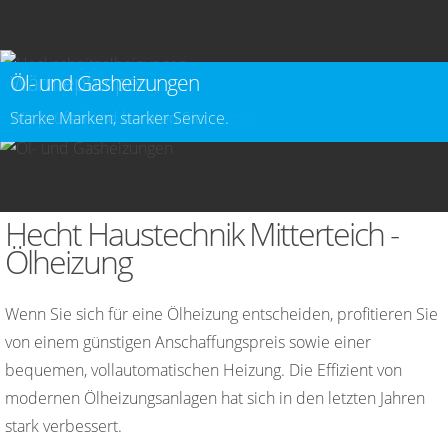
Hackschnitzelheizungen
Stückholzheizungen
Wärmepumpen
Öl- und Gasheizungen
Wir beraten, planen & montieren.
modern, effizient und klimaneutral
Wir prüfen und beraten Sie.
Starke Marken, starker Service.
Hecht Haustechnik Mitterteich -
Ölheizung
Wenn Sie sich für eine Ölheizung entscheiden, profitieren Sie
von einem günstigen Anschaffungspreis sowie einer
bequemen, vollautomatischen Heizung. Die Effizient von
modernen Ölheizungsanlagen hat sich in den letzten Jahren
stark verbessert.